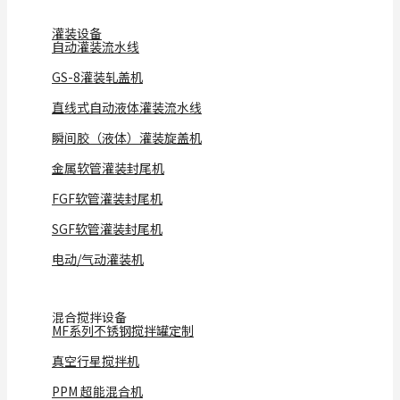
灌装设备
自动灌装流水线
GS-8灌装轧盖机
直线式自动液体灌装流水线
瞬间胶（液体）灌装旋盖机
金属软管灌装封尾机
FGF软管灌装封尾机
SGF软管灌装封尾机
电动/气动灌装机
混合搅拌设备
MF系列不锈钢搅拌罐定制
真空行星搅拌机
PPM 超能混合机