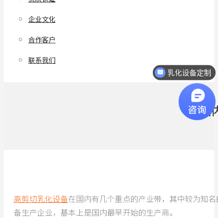
企业文化
合作客户
联系我们
乳化设备定制
热线电话：18068296512
国
高剪切乳化设备
在国内有几个重点的产业带，其中较为知名
备生产企业，基本上是国内最早开始的生产商。