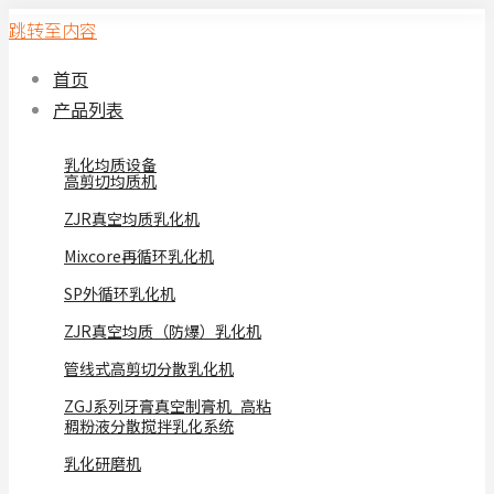
跳转至内容
首页
产品列表
乳化均质设备
高剪切均质机
ZJR真空均质乳化机
Mixcore再循环乳化机
SP外循环乳化机
ZJR真空均质（防爆）乳化机
管线式高剪切分散乳化机
ZGJ系列牙膏真空制膏机_高粘
稠粉液分散搅拌乳化系统
乳化研磨机