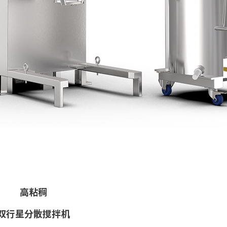
高粘稠
双行星分散搅拌机