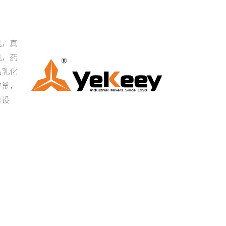
机，真
机，药
品乳化
应釜，
套设