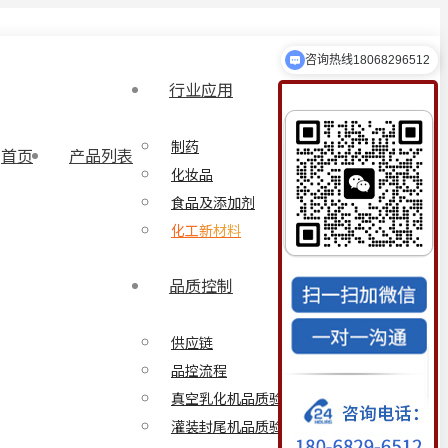
咨询热线18068296512
乳化设备定制
行业应用
制药
首页
产品列表
化妆品
食品及添加剂
化工新材料
品质控制
供应链
品控流程
真空乳化机品质验证方案
灌装封尾机品质验证方案