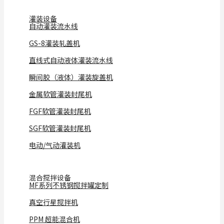
灌装设备
自动灌装流水线
GS-8灌装轧盖机
直线式自动液体灌装流水线
瞬间胶（液体）灌装旋盖机
金属软管灌装封尾机
FGF软管灌装封尾机
SGF软管灌装封尾机
电动/气动灌装机
混合搅拌设备
MF系列不锈钢搅拌罐定制
真空行星搅拌机
PPM 超能混合机