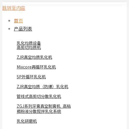
跳转至内容
首页
产品列表
乳化均质设备
高剪切均质机
ZJR真空均质乳化机
Mixcore再循环乳化机
SP外循环乳化机
ZJR真空均质（防爆）乳化机
管线式高剪切分散乳化机
ZGJ系列牙膏真空制膏机_高粘
稠粉液分散搅拌乳化系统
乳化研磨机