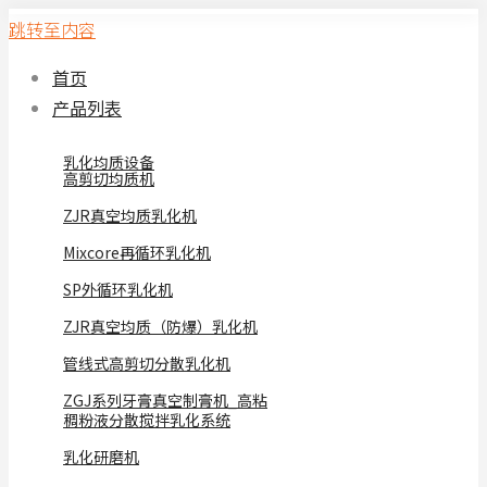
跳转至内容
首页
产品列表
乳化均质设备
高剪切均质机
ZJR真空均质乳化机
Mixcore再循环乳化机
SP外循环乳化机
ZJR真空均质（防爆）乳化机
管线式高剪切分散乳化机
ZGJ系列牙膏真空制膏机_高粘
稠粉液分散搅拌乳化系统
乳化研磨机