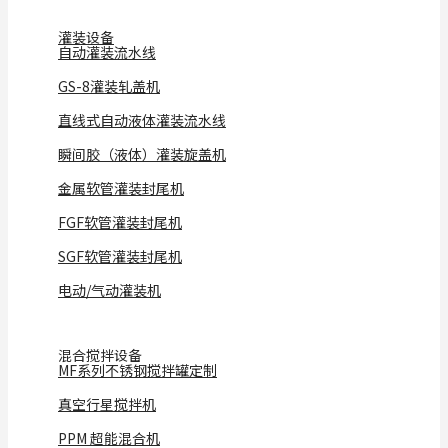
灌装设备
自动灌装流水线
GS-8灌装轧盖机
直线式自动液体灌装流水线
瞬间胶（液体）灌装旋盖机
金属软管灌装封尾机
FGF软管灌装封尾机
SGF软管灌装封尾机
电动/气动灌装机
混合搅拌设备
MF系列不锈钢搅拌罐定制
真空行星搅拌机
PPM 超能混合机