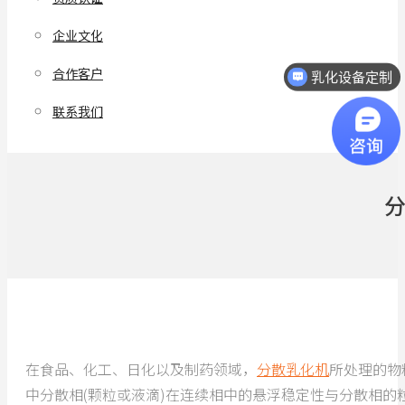
企业文化
合作客户
乳化设备定制
联系我们
在食品、化工、日化以及制药领域，
分散乳化机
所处理的物
中分散相(颗粒或液滴)在连续相中的悬浮稳定性与分散相