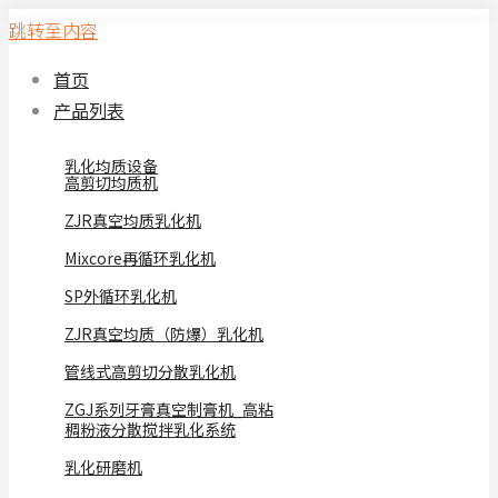
跳转至内容
首页
产品列表
乳化均质设备
高剪切均质机
ZJR真空均质乳化机
Mixcore再循环乳化机
SP外循环乳化机
ZJR真空均质（防爆）乳化机
管线式高剪切分散乳化机
ZGJ系列牙膏真空制膏机_高粘
稠粉液分散搅拌乳化系统
乳化研磨机