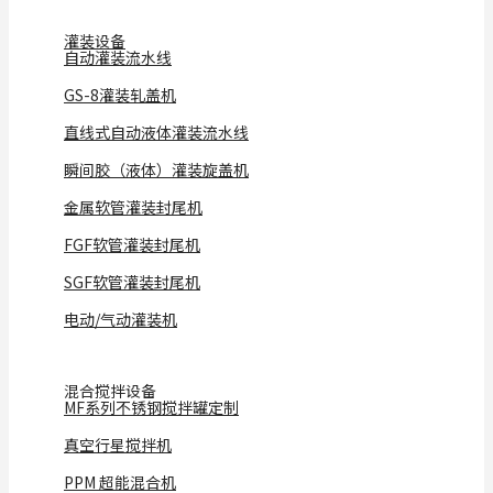
灌装设备
自动灌装流水线
GS-8灌装轧盖机
直线式自动液体灌装流水线
瞬间胶（液体）灌装旋盖机
金属软管灌装封尾机
FGF软管灌装封尾机
SGF软管灌装封尾机
电动/气动灌装机
混合搅拌设备
MF系列不锈钢搅拌罐定制
真空行星搅拌机
PPM 超能混合机