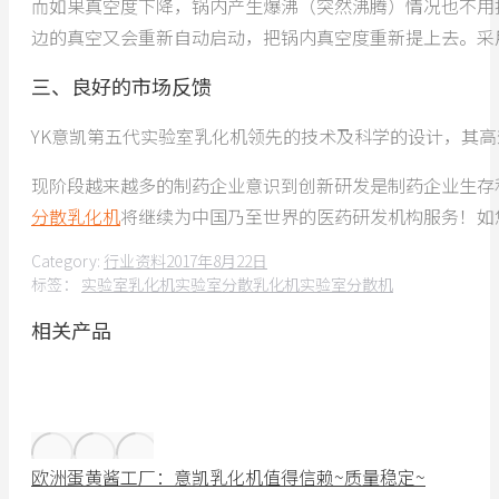
而如果真空度下降，锅内产生爆沸（突然沸腾）情况也不用
边的真空又会重新自动启动，把锅内真空度重新提上去。采用
三、良好的市场反馈
YK意凯第五代实验室乳化机领先的技术及科学的设计，其
现阶段越来越多的制药企业意识到创新研发是制药企业生存
分散乳化机
将继续为中国乃至世界的医药研发机构服务！如
Category:
行业资料
2017年8月22日
标签：
实验室乳化机
实验室分散乳化机
实验室分散机
相关产品
欧洲蛋黄酱工厂：意凯乳化机值得信赖~质量稳定~