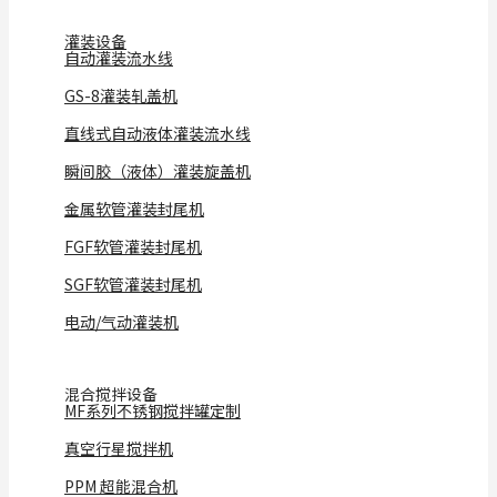
灌装设备
自动灌装流水线
GS-8灌装轧盖机
直线式自动液体灌装流水线
瞬间胶（液体）灌装旋盖机
金属软管灌装封尾机
FGF软管灌装封尾机
SGF软管灌装封尾机
电动/气动灌装机
混合搅拌设备
MF系列不锈钢搅拌罐定制
真空行星搅拌机
PPM 超能混合机