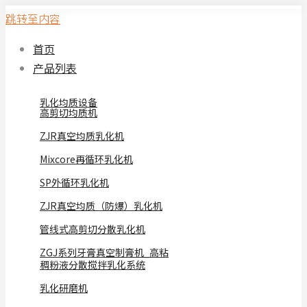
跳转至内容
首页
产品列表
乳化均质设备
高剪切均质机
ZJR真空均质乳化机
Mixcore再循环乳化机
SP外循环乳化机
ZJR真空均质（防爆）乳化机
管线式高剪切分散乳化机
ZGJ系列牙膏真空制膏机_高粘
稠粉液分散搅拌乳化系统
乳化研磨机