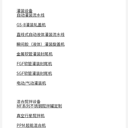
灌装设备
自动灌装流水线
GS-8灌装轧盖机
直线式自动液体灌装流水线
瞬间胶（液体）灌装旋盖机
金属软管灌装封尾机
FGF软管灌装封尾机
SGF软管灌装封尾机
电动/气动灌装机
混合搅拌设备
MF系列不锈钢搅拌罐定制
真空行星搅拌机
PPM 超能混合机