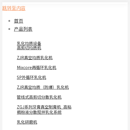
跳转至内容
首页
产品列表
乳化均质设备
高剪切均质机
ZJR真空均质乳化机
Mixcore再循环乳化机
SP外循环乳化机
ZJR真空均质（防爆）乳化机
管线式高剪切分散乳化机
ZGJ系列牙膏真空制膏机_高粘
稠粉液分散搅拌乳化系统
乳化研磨机