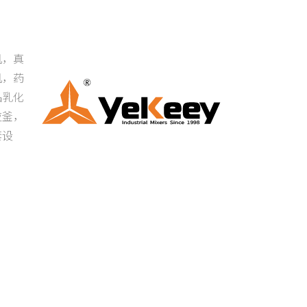
机，真
机，药
品乳化
应釜，
套设