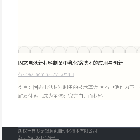
固态电池新材料制备中乳化锅技术的应用与创新
行业资料
admin
2025年3月4日
引言：固态电池材料制备的技术革命 固态电池作为下一
解质体系已成为主流研究方向，而材料…
版权所有 ©无锡意凯自动化技术有限公司
苏ICP备10217429号-1