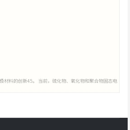
材料的创新‌45。 当前，硫化物、氧化物和聚合物固态电