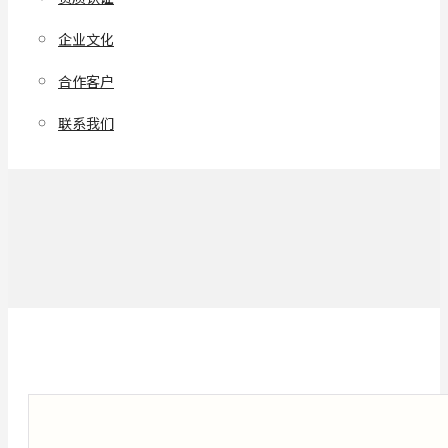
企业文化
合作客户
联系我们