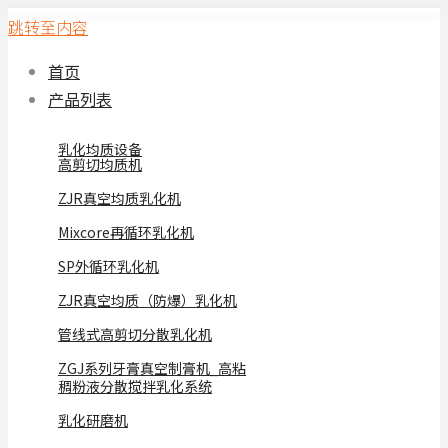
跳转至内容
首页
产品列表
乳化均质设备
高剪切均质机
ZJR真空均质乳化机
Mixcore再循环乳化机
SP外循环乳化机
ZJR真空均质（防爆）乳化机
管线式高剪切分散乳化机
ZGJ系列牙膏真空制膏机_高粘
稠粉液分散搅拌乳化系统
乳化研磨机