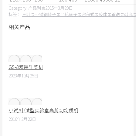
Category:
产品列表
2015年3月20日
标签：
三叶泵
不锈钢转子泵
凸轮转子泵
容积式泵
胶体泵
输送泵
鞋底
相关产品
GS-8灌装轧盖机
2023年10月25日
小试/中试型实验室高剪切均质机
2016年2月22日