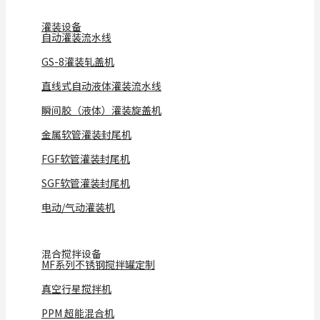
灌装设备
自动灌装流水线
GS-8灌装轧盖机
直线式自动液体灌装流水线
瞬间胶（液体）灌装旋盖机
金属软管灌装封尾机
FGF软管灌装封尾机
SGF软管灌装封尾机
电动/气动灌装机
混合搅拌设备
MF系列不锈钢搅拌罐定制
真空行星搅拌机
PPM 超能混合机