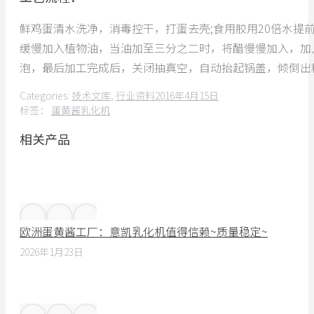
鲜鸡蛋清水洗净，消毒控干，打蛋去壳;食用胶用20倍水提
缓慢加入植物油，当油加至三分之二时，将醋慢慢加入，加
泡，最后加工完成后，关闭抽真空，自动抬起锅盖，倾倒出
Categories:
技术文库
,
行业资料
2016年4月15日
标签：
蛋黄酱乳化机
相关产品
欧洲蛋黄酱工厂：意凯乳化机值得信赖~质量稳定~
2026年1月23日