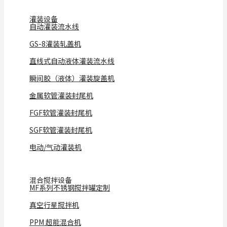
灌装设备
自动灌装流水线
GS-8灌装轧盖机
直线式自动液体灌装流水线
瞬间胶（液体）灌装旋盖机
金属软管灌装封尾机
FGF软管灌装封尾机
SGF软管灌装封尾机
电动/气动灌装机
混合搅拌设备
MF系列不锈钢搅拌罐定制
真空行星搅拌机
PPM 超能混合机