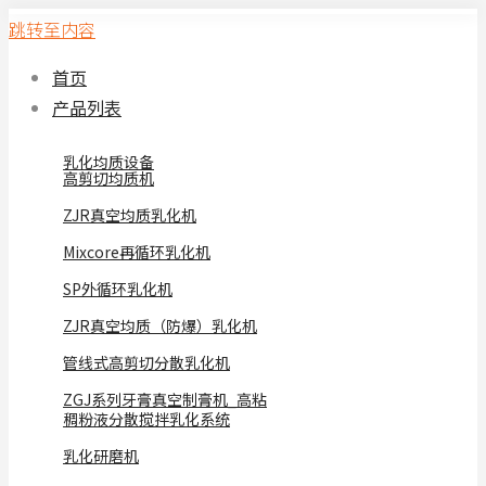
跳转至内容
首页
产品列表
乳化均质设备
高剪切均质机
ZJR真空均质乳化机
Mixcore再循环乳化机
SP外循环乳化机
ZJR真空均质（防爆）乳化机
管线式高剪切分散乳化机
ZGJ系列牙膏真空制膏机_高粘
稠粉液分散搅拌乳化系统
乳化研磨机