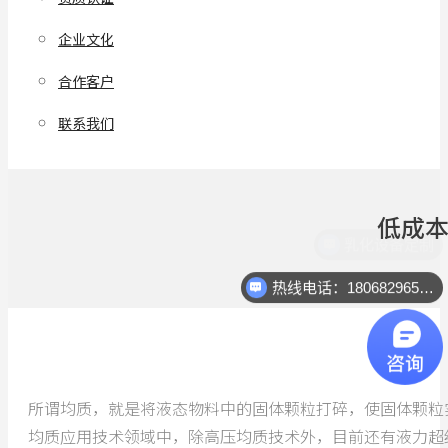
企业文化
合作客户
联系我们
低成
热线电话：18068296512
所谓均质，就是将液态物料中的固体颗粒打碎，使固体颗粒
均质应用技术领域中，除高压均质技术外，目前还有液力超