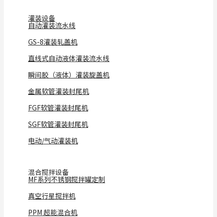
灌装设备
自动灌装流水线
GS-8灌装轧盖机
直线式自动液体灌装流水线
瞬间胶（液体）灌装旋盖机
金属软管灌装封尾机
FGF软管灌装封尾机
SGF软管灌装封尾机
电动/气动灌装机
混合搅拌设备
MF系列不锈钢搅拌罐定制
真空行星搅拌机
PPM 超能混合机