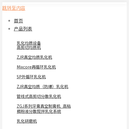
跳转至内容
首页
产品列表
乳化均质设备
高剪切均质机
ZJR真空均质乳化机
Mixcore再循环乳化机
SP外循环乳化机
ZJR真空均质（防爆）乳化机
管线式高剪切分散乳化机
ZGJ系列牙膏真空制膏机_高粘
稠粉液分散搅拌乳化系统
乳化研磨机