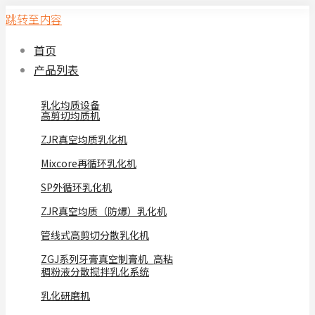
跳转至内容
首页
产品列表
乳化均质设备
高剪切均质机
ZJR真空均质乳化机
Mixcore再循环乳化机
SP外循环乳化机
ZJR真空均质（防爆）乳化机
管线式高剪切分散乳化机
ZGJ系列牙膏真空制膏机_高粘
稠粉液分散搅拌乳化系统
乳化研磨机