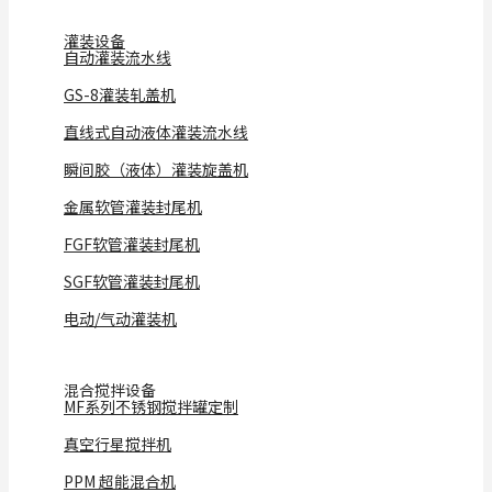
灌装设备
自动灌装流水线
GS-8灌装轧盖机
直线式自动液体灌装流水线
瞬间胶（液体）灌装旋盖机
金属软管灌装封尾机
FGF软管灌装封尾机
SGF软管灌装封尾机
电动/气动灌装机
混合搅拌设备
MF系列不锈钢搅拌罐定制
真空行星搅拌机
PPM 超能混合机