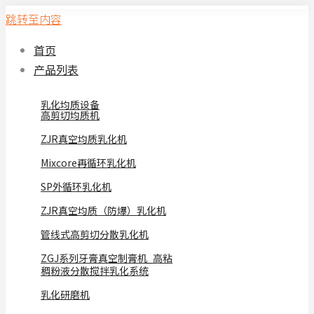
跳转至内容
首页
产品列表
乳化均质设备
高剪切均质机
ZJR真空均质乳化机
Mixcore再循环乳化机
SP外循环乳化机
ZJR真空均质（防爆）乳化机
管线式高剪切分散乳化机
ZGJ系列牙膏真空制膏机_高粘
稠粉液分散搅拌乳化系统
乳化研磨机