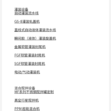
灌装设备
自动灌装流水线
GS-8灌装轧盖机
直线式自动液体灌装流水线
瞬间胶（液体）灌装旋盖机
金属软管灌装封尾机
FGF软管灌装封尾机
SGF软管灌装封尾机
电动/气动灌装机
混合搅拌设备
MF系列不锈钢搅拌罐定制
真空行星搅拌机
PPM 超能混合机