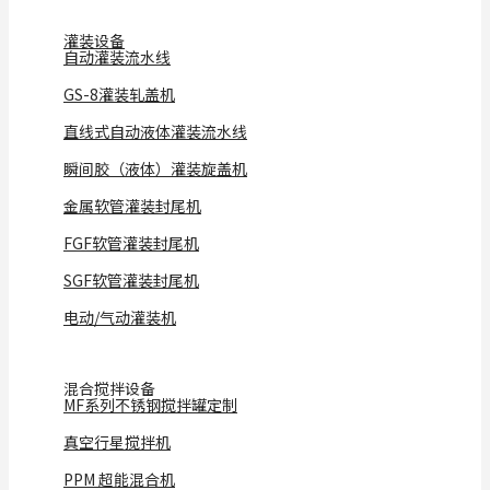
灌装设备
自动灌装流水线
GS-8灌装轧盖机
直线式自动液体灌装流水线
瞬间胶（液体）灌装旋盖机
金属软管灌装封尾机
FGF软管灌装封尾机
SGF软管灌装封尾机
电动/气动灌装机
混合搅拌设备
MF系列不锈钢搅拌罐定制
真空行星搅拌机
PPM 超能混合机