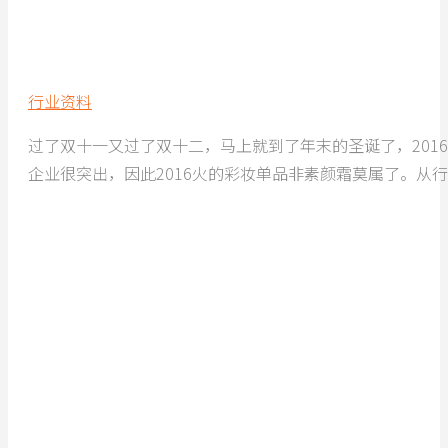
行业资料
过了双十一又过了双十二，马上就到了年末的圣诞了，201
企业很突出，因此2016火的彩妆单品非素颜霜莫属了。从