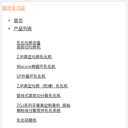
跳转至内容
首页
产品列表
乳化均质设备
高剪切均质机
ZJR真空均质乳化机
Mixcore再循环乳化机
SP外循环乳化机
ZJR真空均质（防爆）乳化机
管线式高剪切分散乳化机
ZGJ系列牙膏真空制膏机_高粘
稠粉液分散搅拌乳化系统
乳化研磨机