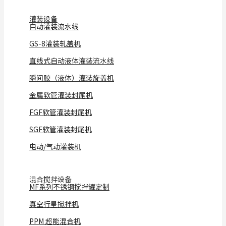
灌装设备
自动灌装流水线
GS-8灌装轧盖机
直线式自动液体灌装流水线
瞬间胶（液体）灌装旋盖机
金属软管灌装封尾机
FGF软管灌装封尾机
SGF软管灌装封尾机
电动/气动灌装机
混合搅拌设备
MF系列不锈钢搅拌罐定制
真空行星搅拌机
PPM 超能混合机