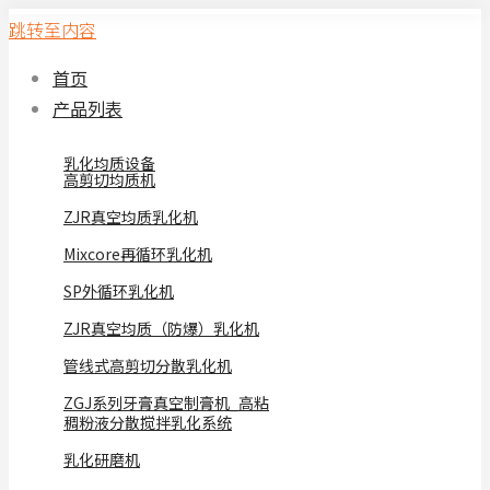
跳转至内容
首页
产品列表
乳化均质设备
高剪切均质机
ZJR真空均质乳化机
Mixcore再循环乳化机
SP外循环乳化机
ZJR真空均质（防爆）乳化机
管线式高剪切分散乳化机
ZGJ系列牙膏真空制膏机_高粘
稠粉液分散搅拌乳化系统
乳化研磨机