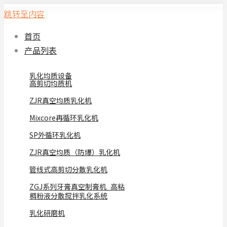
跳转至内容
首页
产品列表
乳化均质设备
高剪切均质机
ZJR真空均质乳化机
Mixcore再循环乳化机
SP外循环乳化机
ZJR真空均质（防爆）乳化机
管线式高剪切分散乳化机
ZGJ系列牙膏真空制膏机_高粘
稠粉液分散搅拌乳化系统
乳化研磨机