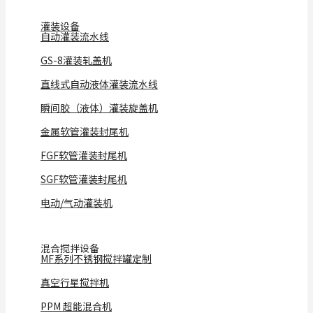
灌装设备
自动灌装流水线
GS-8灌装轧盖机
直线式自动液体灌装流水线
瞬间胶（液体）灌装旋盖机
金属软管灌装封尾机
FGF软管灌装封尾机
SGF软管灌装封尾机
电动/气动灌装机
混合搅拌设备
MF系列不锈钢搅拌罐定制
真空行星搅拌机
PPM 超能混合机