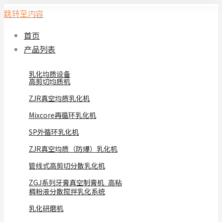
跳转至内容
首页
产品列表
乳化均质设备
高剪切均质机
ZJR真空均质乳化机
Mixcore再循环乳化机
SP外循环乳化机
ZJR真空均质（防爆）乳化机
管线式高剪切分散乳化机
ZGJ系列牙膏真空制膏机_高粘
稠粉液分散搅拌乳化系统
乳化研磨机