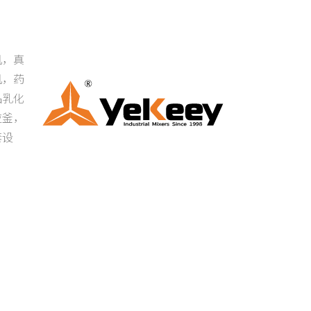
机，真
机，药
品乳化
应釜，
套设