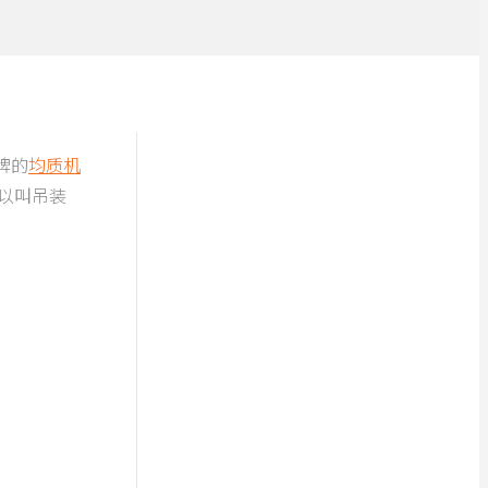
牌的
均质机
以叫吊装