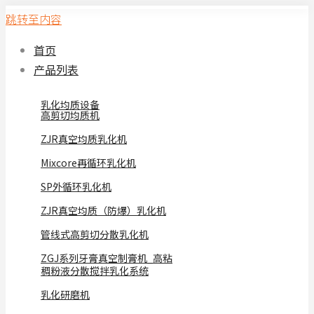
跳转至内容
首页
产品列表
乳化均质设备
高剪切均质机
ZJR真空均质乳化机
Mixcore再循环乳化机
SP外循环乳化机
ZJR真空均质（防爆）乳化机
管线式高剪切分散乳化机
ZGJ系列牙膏真空制膏机_高粘
稠粉液分散搅拌乳化系统
乳化研磨机