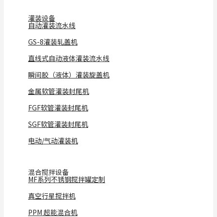
灌装设备
自动灌装流水线
GS-8灌装轧盖机
直线式自动液体灌装流水线
瞬间胶（液体）灌装旋盖机
金属软管灌装封尾机
FGF软管灌装封尾机
SGF软管灌装封尾机
电动/气动灌装机
混合搅拌设备
MF系列不锈钢搅拌罐定制
真空行星搅拌机
PPM 超能混合机