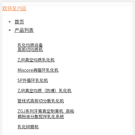
跳转至内容
首页
产品列表
乳化均质设备
高剪切均质机
ZJR真空均质乳化机
Mixcore再循环乳化机
SP外循环乳化机
ZJR真空均质（防爆）乳化机
管线式高剪切分散乳化机
ZGJ系列牙膏真空制膏机_高粘
稠粉液分散搅拌乳化系统
乳化研磨机