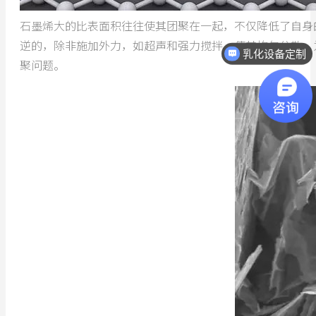
石墨烯大的比表面积往往使其团聚在一起，不仅降低了自身
逆的，除非施加外力，如超声和强力搅拌，使其均匀分散。
乳化设备定制
聚问题。
热线电话：18068296512