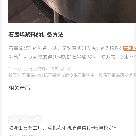
石墨烯浆料的制备方法
石墨烯浆料的制备方法，无锡意凯研发设计的ZJR系列
高速
剥离”可以高效的得到理想的石墨烯浆料！欢迎来厂试机体
Category:
行业资料
2018年7月17日
标签：
石墨烯分散机
石墨烯分散设备
石墨烯生产设备
石墨烯研发设
相关产品
欧洲蛋黄酱工厂：意凯乳化机值得信赖~质量稳定~