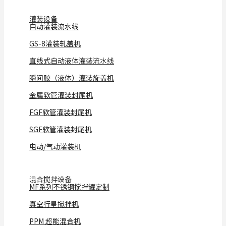
灌装设备
自动灌装流水线
GS-8灌装轧盖机
直线式自动液体灌装流水线
瞬间胶（液体）灌装旋盖机
金属软管灌装封尾机
FGF软管灌装封尾机
SGF软管灌装封尾机
电动/气动灌装机
混合搅拌设备
MF系列不锈钢搅拌罐定制
真空行星搅拌机
PPM 超能混合机