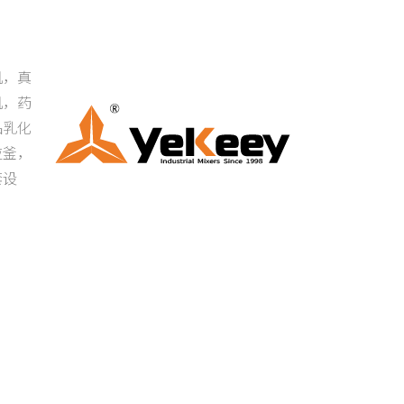
机，真
机，药
品乳化
应釜，
套设