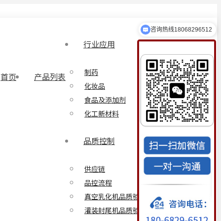
咨询热线18068296512
乳化设备定制
行业应用
制药
首页
产品列表
化妆品
食品及添加剂
化工新材料
品质控制
供应链
品控流程
真空乳化机品质验证方案
灌装封尾机品质验证方案