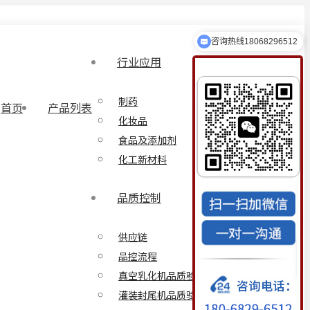
咨询热线18068296512
乳化设备定制
行业应用
制药
首页
产品列表
化妆品
食品及添加剂
化工新材料
品质控制
供应链
品控流程
真空乳化机品质验证方案
灌装封尾机品质验证方案