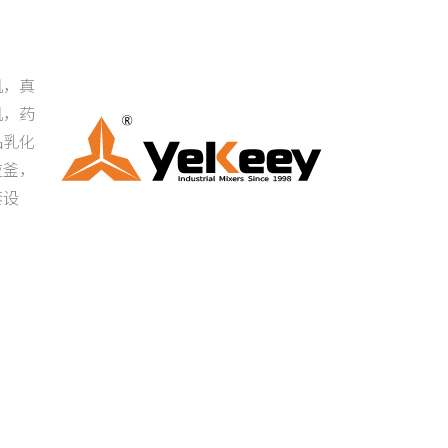
机，真
机，药
品乳化
应釜，
套设