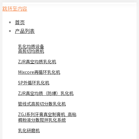
跳转至内容
首页
产品列表
乳化均质设备
高剪切均质机
ZJR真空均质乳化机
Mixcore再循环乳化机
SP外循环乳化机
ZJR真空均质（防爆）乳化机
管线式高剪切分散乳化机
ZGJ系列牙膏真空制膏机_高粘
稠粉液分散搅拌乳化系统
乳化研磨机