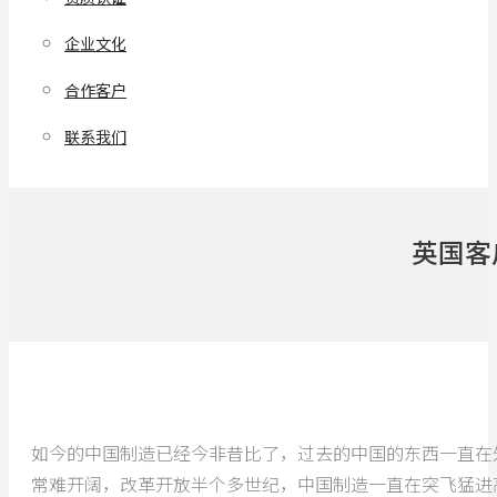
企业文化
合作客户
联系我们
英国客
如今的中国制造已经今非昔比了，过去的中国的东西一直在
常难开阔，改革开放半个多世纪，中国制造一直在突飞猛进