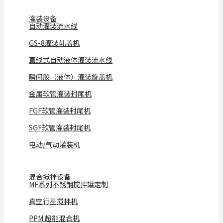
灌装设备
自动灌装流水线
GS-8灌装轧盖机
直线式自动液体灌装流水线
瞬间胶（液体）灌装旋盖机
金属软管灌装封尾机
FGF软管灌装封尾机
SGF软管灌装封尾机
电动/气动灌装机
混合搅拌设备
MF系列不锈钢搅拌罐定制
真空行星搅拌机
PPM 超能混合机