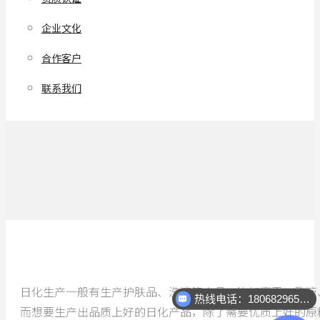
企业文化
合作客户
联系我们
日化生产一般有生产护肤品、洗液等产品，比如膏霜、乳液
热线电话：18068296512
而想要生产出品质上好的日化产品，除了需要优质上好的原