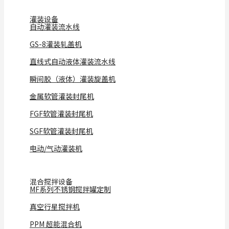
灌装设备
自动灌装流水线
GS-8灌装轧盖机
直线式自动液体灌装流水线
瞬间胶（液体）灌装旋盖机
金属软管灌装封尾机
FGF软管灌装封尾机
SGF软管灌装封尾机
电动/气动灌装机
混合搅拌设备
MF系列不锈钢搅拌罐定制
真空行星搅拌机
PPM 超能混合机