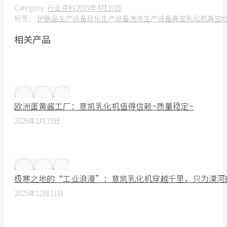
Category:
行业资料
2019年4月10日
标签：
护肤品生产设备
日化生产设备
洗液生产设备
真空乳化机
真空
相关产品
欧洲蛋黄酱工厂：意凯乳化机值得信赖~质量稳定~
2026年1月23日
极寒之地的“工业浪漫”：意凯乳化机穿越千里，只为漠河
2025年12月11日