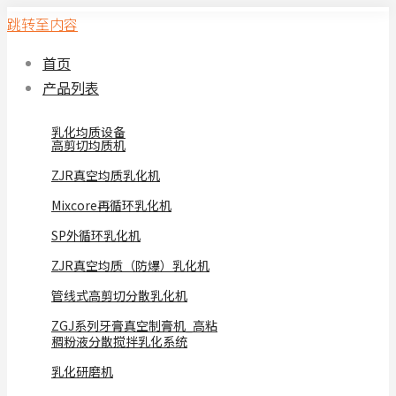
跳转至内容
首页
产品列表
乳化均质设备
高剪切均质机
ZJR真空均质乳化机
Mixcore再循环乳化机
SP外循环乳化机
ZJR真空均质（防爆）乳化机
管线式高剪切分散乳化机
ZGJ系列牙膏真空制膏机_高粘
稠粉液分散搅拌乳化系统
乳化研磨机