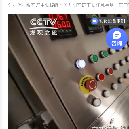
训。但小编在这里要提醒各位开机前的重要注意事项，其中
乳化设备定制
热线电话：18068296512