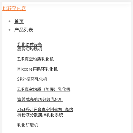
跳转至内容
首页
产品列表
乳化均质设备
高剪切均质机
ZJR真空均质乳化机
Mixcore再循环乳化机
SP外循环乳化机
ZJR真空均质（防爆）乳化机
管线式高剪切分散乳化机
ZGJ系列牙膏真空制膏机_高粘
稠粉液分散搅拌乳化系统
乳化研磨机