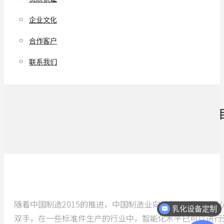
企业文化
合作客户
联系我们
随着中国制造2015的推进，中国制造业向工业4.0迈进
乳化设备定制
双手，在一些标准件生产的行业中，智能化水平已可以进行