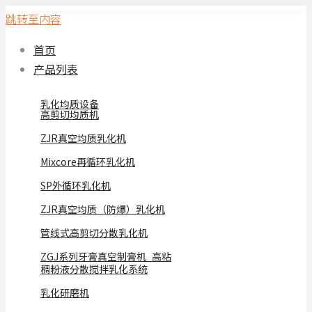
跳转至内容
首页
产品列表
乳化均质设备
高剪切均质机
ZJR真空均质乳化机
Mixcore再循环乳化机
SP外循环乳化机
ZJR真空均质（防爆）乳化机
管线式高剪切分散乳化机
ZGJ系列牙膏真空制膏机_高粘
稠粉液分散搅拌乳化系统
乳化研磨机