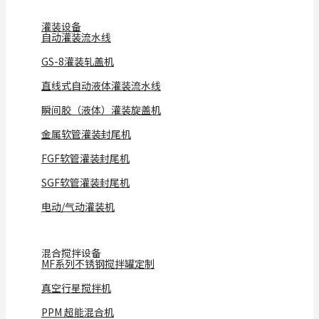
灌装设备
自动灌装流水线
GS-8灌装轧盖机
直线式自动液体灌装流水线
瞬间胶（液体）灌装旋盖机
金属软管灌装封尾机
FGF软管灌装封尾机
SGF软管灌装封尾机
电动/气动灌装机
混合搅拌设备
MF系列不锈钢搅拌罐定制
真空行星搅拌机
PPM 超能混合机