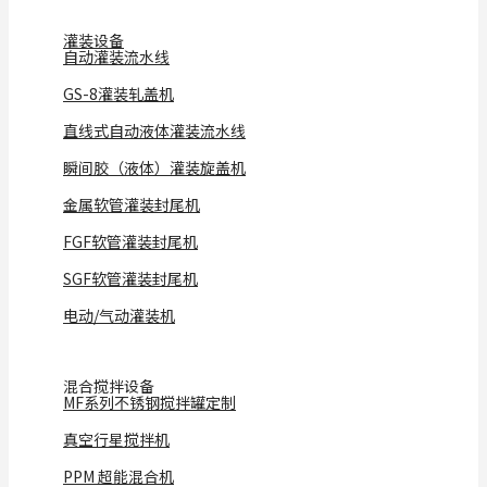
灌装设备
自动灌装流水线
GS-8灌装轧盖机
直线式自动液体灌装流水线
瞬间胶（液体）灌装旋盖机
金属软管灌装封尾机
FGF软管灌装封尾机
SGF软管灌装封尾机
电动/气动灌装机
混合搅拌设备
MF系列不锈钢搅拌罐定制
真空行星搅拌机
PPM 超能混合机