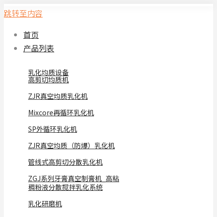
跳转至内容
首页
产品列表
乳化均质设备
高剪切均质机
ZJR真空均质乳化机
Mixcore再循环乳化机
SP外循环乳化机
ZJR真空均质（防爆）乳化机
管线式高剪切分散乳化机
ZGJ系列牙膏真空制膏机_高粘
稠粉液分散搅拌乳化系统
乳化研磨机