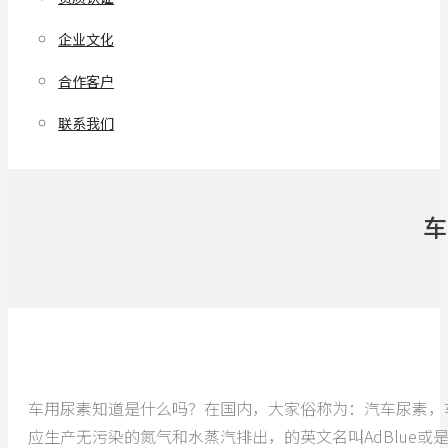
企业文化
合作客户
联系我们
车
车用尿素知道是什么吗？在国内，大家俗称为：汽车尿素，
应生产无污染的氮气和水蒸汽排出，的英文名叫AdBlue或是Di