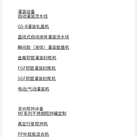
灌装设备
自动灌装流水线
GS-8灌装轧盖机
直线式自动液体灌装流水线
瞬间胶（液体）灌装旋盖机
金属软管灌装封尾机
FGF软管灌装封尾机
SGF软管灌装封尾机
电动/气动灌装机
混合搅拌设备
MF系列不锈钢搅拌罐定制
真空行星搅拌机
PPM 超能混合机