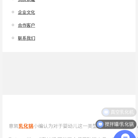
企业文化
合作客户
联系我们
真空乳化机
搅拌罐/乳化锅
意凯
乳化锅
小编认为对于婴幼儿这一类型的消费者来说，产