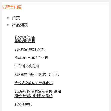
跳转至内容
首页
产品列表
乳化均质设备
高剪切均质机
ZJR真空均质乳化机
Mixcore再循环乳化机
SP外循环乳化机
ZJR真空均质（防爆）乳化机
管线式高剪切分散乳化机
ZGJ系列牙膏真空制膏机_高粘
稠粉液分散搅拌乳化系统
乳化研磨机