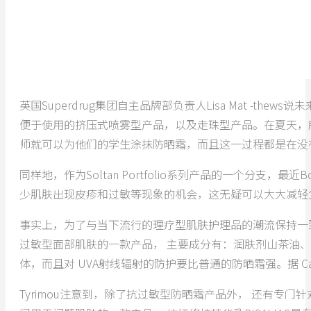
英国Superdrug集团自主品牌部负责人Lisa Mat -
便于使用的挤压式喷雾型产品，以及走珠型产品。在夏天，
师就可以为他们的学生涂抹防晒霜，而且这一过程都是在没
同样地，作为Soltan Portfolio系列产品的一个分支
少肌肤出现皮疹和过敏等现象的机会，这无疑可以大大减轻
事实上，为了与当下流行的理疗型肌肤护理品的潮流保持一致，过敏
过敏型面部肌肤的一款产品， 主要成分有：润肤剂山茶油、芒果油和牛油
体，而且对 UVA射线辐射的防护要比普通的防晒霜强。据 
Tyrimou注意到，除了抗过敏型防晒霜产品外， 还有专门针对红斑痤疮的