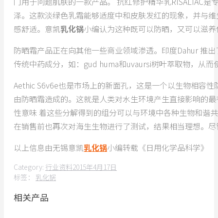
门用于问题肌肤的一款产品。 抗红修护精华乳RISALI
泽。这款淡绿色乳霜能够适度中和皮肤发红的现象，并与维
感舒适。意凯
乳化锅
小编认为这种既可以防晒，又可以滋养
防晒霜产品正在向其他一些商业领域渗透。印度Dahur 推出了其
传统中药成分，如：gud huma和uvaursi树叶萃取物，
Aethic S6v6e也是市场上的新面孔，这是一个以生物相容
由防晒霜造成的。这就是人类对水生环境产生直接影响的最
性意味 着这些分解得到的组分可以与环境中各种生物和谐共 处
在销售前也再次对海生生物进行了测试，结果相当理想。尽
以上信息由无锡意凯
乳化锅
小编转载《日用化学品科学》
Category:
行业资料
2015年4月17日
标签：
乳化锅
相关产品