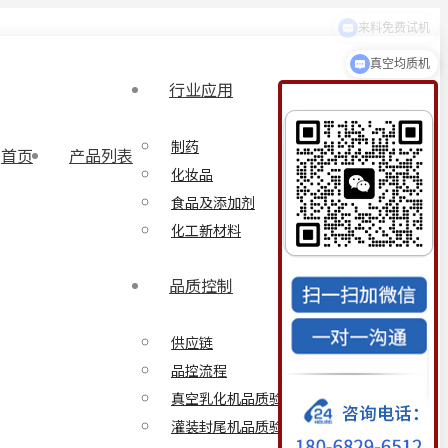
来料免费试机
真空均质机
行业应用
制药
首页
产品列表
化妆品
食品及添加剂
化工新材料
品质控制
供应链
品控流程
真空乳化机品质验证方案
灌装封尾机品质验证方案