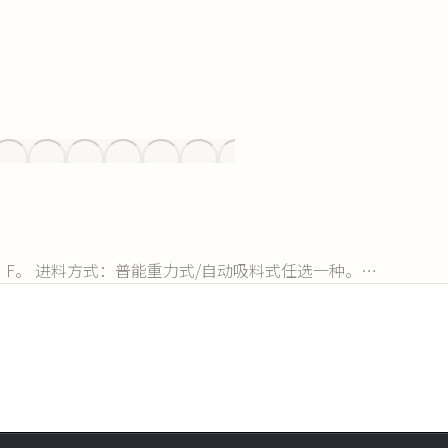
、E、F。 进料方式：普能重力式/自动吸料式任选一种。…