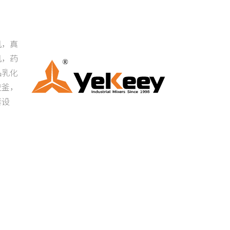
机，真
机，药
品乳化
应釜，
套设