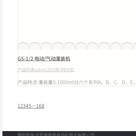
GS-1/2 电动/气动灌装机
产品列表
admin
2015年5月30日
产品特点 灌装量5-1000ml分六个系列A、B、C、D
1
2
3
4
5
…
168
版权所有 ©无锡意凯自动化技术有限公司