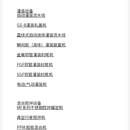
灌装设备
自动灌装流水线
GS-8灌装轧盖机
直线式自动液体灌装流水线
瞬间胶（液体）灌装旋盖机
金属软管灌装封尾机
FGF软管灌装封尾机
SGF软管灌装封尾机
电动/气动灌装机
混合搅拌设备
MF系列不锈钢搅拌罐定制
真空行星搅拌机
PPM 超能混合机