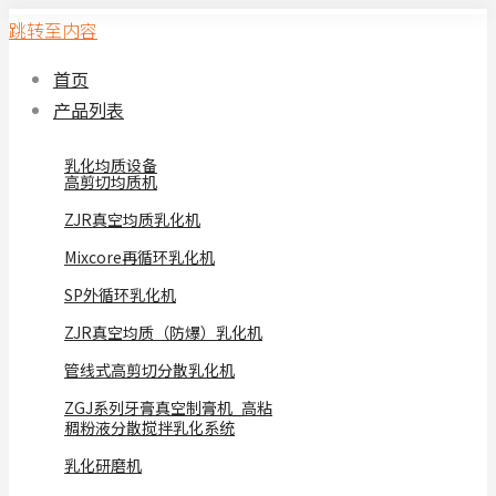
跳转至内容
首页
产品列表
乳化均质设备
高剪切均质机
ZJR真空均质乳化机
Mixcore再循环乳化机
SP外循环乳化机
ZJR真空均质（防爆）乳化机
管线式高剪切分散乳化机
ZGJ系列牙膏真空制膏机_高粘
稠粉液分散搅拌乳化系统
乳化研磨机