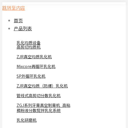
跳转至内容
首页
产品列表
乳化均质设备
高剪切均质机
ZJR真空均质乳化机
Mixcore再循环乳化机
SP外循环乳化机
ZJR真空均质（防爆）乳化机
管线式高剪切分散乳化机
ZGJ系列牙膏真空制膏机_高粘
稠粉液分散搅拌乳化系统
乳化研磨机