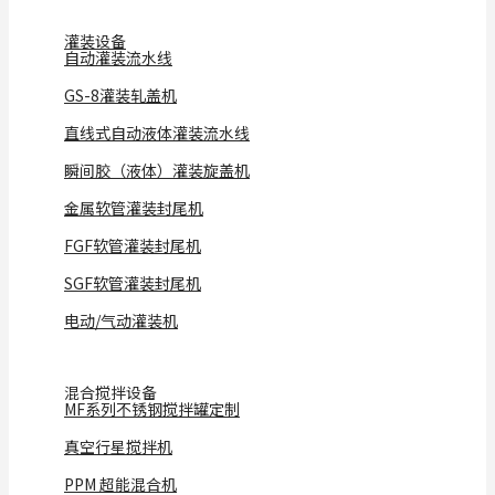
灌装设备
自动灌装流水线
GS-8灌装轧盖机
直线式自动液体灌装流水线
瞬间胶（液体）灌装旋盖机
金属软管灌装封尾机
FGF软管灌装封尾机
SGF软管灌装封尾机
电动/气动灌装机
混合搅拌设备
MF系列不锈钢搅拌罐定制
真空行星搅拌机
PPM 超能混合机