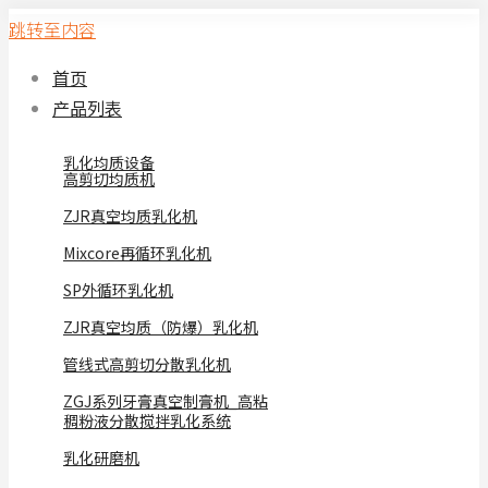
跳转至内容
首页
产品列表
乳化均质设备
高剪切均质机
ZJR真空均质乳化机
Mixcore再循环乳化机
SP外循环乳化机
ZJR真空均质（防爆）乳化机
管线式高剪切分散乳化机
ZGJ系列牙膏真空制膏机_高粘
稠粉液分散搅拌乳化系统
乳化研磨机