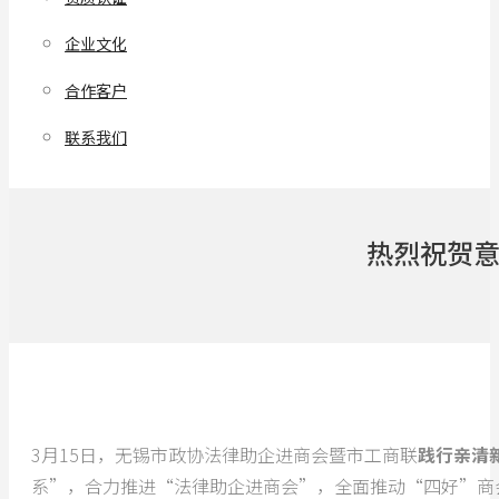
企业文化
合作客户
联系我们
热烈祝贺
3月15日，无锡市政协法律助企进商会暨市工商联
践行亲清
系”，合力推进“法律助企进商会”，全面推动“四好”商