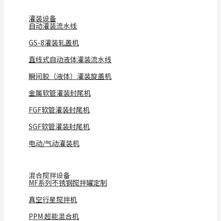
灌装设备
自动灌装流水线
GS-8灌装轧盖机
直线式自动液体灌装流水线
瞬间胶（液体）灌装旋盖机
金属软管灌装封尾机
FGF软管灌装封尾机
SGF软管灌装封尾机
电动/气动灌装机
混合搅拌设备
MF系列不锈钢搅拌罐定制
真空行星搅拌机
PPM 超能混合机