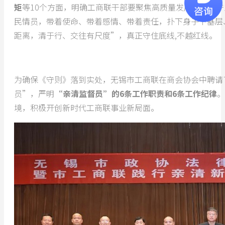
矩
等10个方面，明确工商联干部要聚焦高质量发展，聚力
民情员，带着使命、带着感情、带着责任，扑下身子下基层
距离，清于行、交往有尺度”，真正守住底线,不越红线。
为确保《守则》落到实处，无锡市工商联在商会协会中聘请
员”，严明
“亲清监督员”的6条工作职责和6条工作纪律
。
境，积极开创新时代工商联事业新局面。