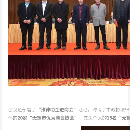
会议还部署了
“法律助企进商会”
活动，聘请了市政协法律
体的
20家“无锡市优秀商会协会”
、先进个人的
15名“无