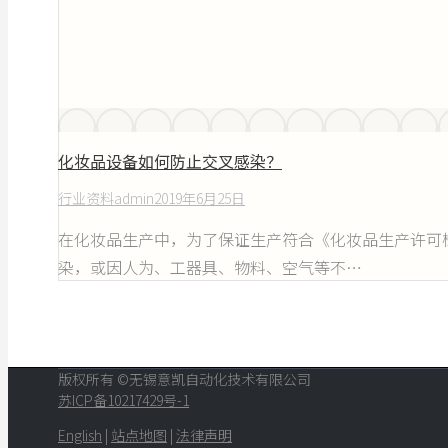
化妆品设备如何防止交叉感染？
行业资料
admin
2019年6月25日
在化妆品生产中，为了保证生产符合《化妆品生产许可
染，或因人为、工器具、物料、空气等不…
版权所有 ©无锡意凯自动化技术有限公司
苏ICP备10217429号-1
English
|
站点地图
|
法律声明