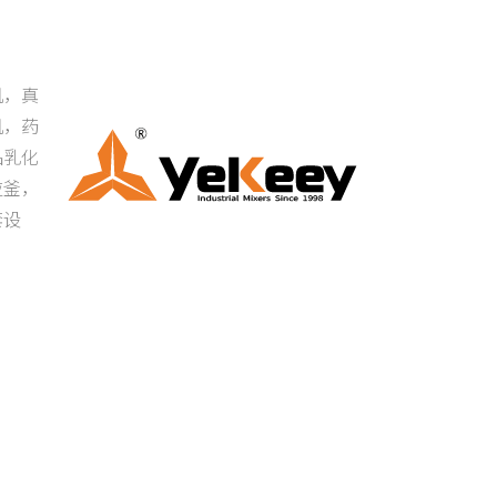
机，真
机，药
品乳化
应釜，
套设