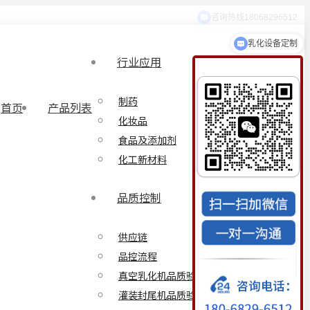
乳化设备定制
行业应用
制药
首页
产品列表
化妆品
食品及添加剂
化工新材料
品质控制
供应链
品控流程
真空乳化机品质验证方案
灌装封尾机品质验证方案