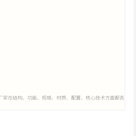
厂家在结构、功能、规格、材质、配置、核心技术方面都各