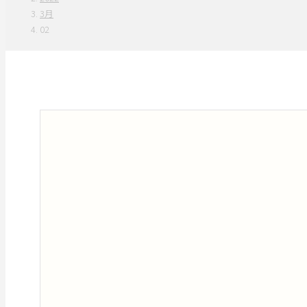
3月
02