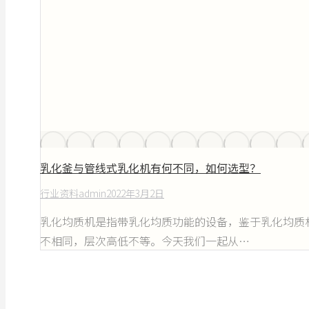
乳化釜与管线式乳化机有何不同，如何选型？
行业资料
admin
2022年3月2日
乳化均质机是指带乳化均质功能的设备，鉴于乳化均质
不相同，层次高低不等。今天我们一起从…