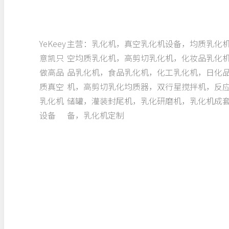
YeKeey
主营：乳化机，真空乳化机设备，均质乳化
意凯只
空均质乳化机，高剪切乳化机，化妆品乳化
做高品
品乳化机，食品乳化机，化工乳化机，日化
质真空
机，高剪切乳化均质器，双行星搅拌机，反
乳化机
储罐，灌装封尾机，乳化研磨机，乳化机成
设备
备，乳化机定制