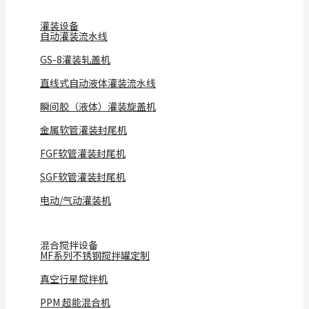
灌装设备
自动灌装流水线
GS-8灌装轧盖机
直线式自动液体灌装流水线
瞬间胶（液体）灌装旋盖机
金属软管灌装封尾机
FGF软管灌装封尾机
SGF软管灌装封尾机
电动/气动灌装机
混合搅拌设备
MF系列不锈钢搅拌罐定制
真空行星搅拌机
PPM 超能混合机