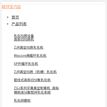
跳转至内容
首页
产品列表
乳化均质设备
高剪切均质机
ZJR真空均质乳化机
Mixcore再循环乳化机
SP外循环乳化机
ZJR真空均质（防爆）乳化机
管线式高剪切分散乳化机
ZGJ系列牙膏真空制膏机_高粘
稠粉液分散搅拌乳化系统
乳化研磨机