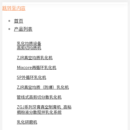
跳转至内容
首页
产品列表
乳化均质设备
高剪切均质机
ZJR真空均质乳化机
Mixcore再循环乳化机
SP外循环乳化机
ZJR真空均质（防爆）乳化机
管线式高剪切分散乳化机
ZGJ系列牙膏真空制膏机_高粘
稠粉液分散搅拌乳化系统
乳化研磨机