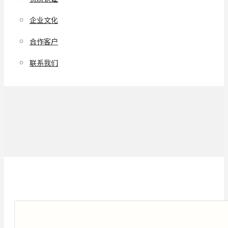
企业文化
合作客户
联系我们