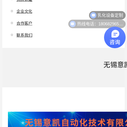
乳化设备定制
企业文化
热线电话：18068296512
合作客户
联系我们
无锡意凯