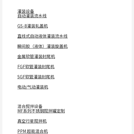
灌装设备
自动灌装流水线
GS-8灌装轧盖机
直线式自动液体灌装流水线
瞬间胶（液体）灌装旋盖机
金属软管灌装封尾机
FGF软管灌装封尾机
SGF软管灌装封尾机
电动/气动灌装机
混合搅拌设备
MF系列不锈钢搅拌罐定制
真空行星搅拌机
PPM 超能混合机