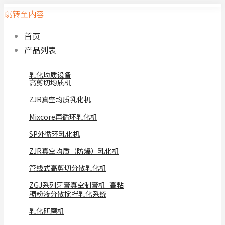
跳转至内容
首页
产品列表
乳化均质设备
高剪切均质机
ZJR真空均质乳化机
Mixcore再循环乳化机
SP外循环乳化机
ZJR真空均质（防爆）乳化机
管线式高剪切分散乳化机
ZGJ系列牙膏真空制膏机_高粘
稠粉液分散搅拌乳化系统
乳化研磨机