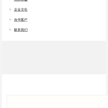
企业文化
合作客户
联系我们