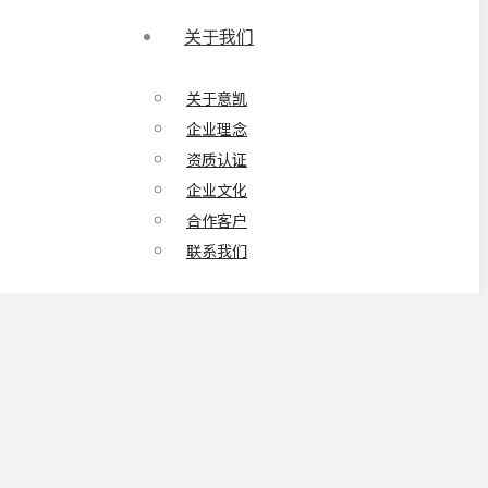
关于我们
关于意凯
企业理念
资质认证
企业文化
合作客户
联系我们