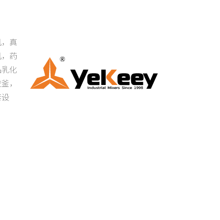
机，真
机，药
品乳化
应釜，
套设