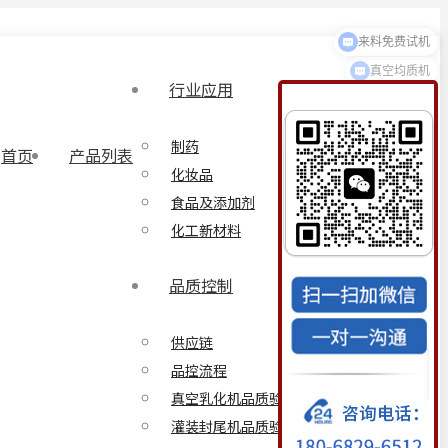
来料免费试机
真空均质机
行业应用
制药
首页
产品列表
化妆品
食品及添加剂
化工新材料
品质控制
供应链
品控流程
真空乳化机品质验证方案
灌装封尾机品质验证方案