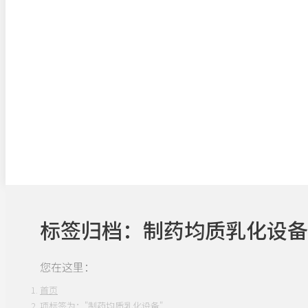
标签归档：
制药均质乳化设备
您在这里：
首页
项标签为："制药均质乳化设备"