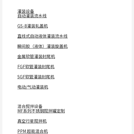
灌装设备
自动灌装流水线
GS-8灌装轧盖机
直线式自动液体灌装流水线
瞬间胶（液体）灌装旋盖机
金属软管灌装封尾机
FGF软管灌装封尾机
SGF软管灌装封尾机
电动/气动灌装机
混合搅拌设备
MF系列不锈钢搅拌罐定制
真空行星搅拌机
PPM 超能混合机