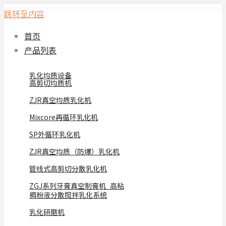
跳转至内容
首页
产品列表
乳化均质设备
高剪切均质机
ZJR真空均质乳化机
Mixcore再循环乳化机
SP外循环乳化机
ZJR真空均质（防爆）乳化机
管线式高剪切分散乳化机
ZGJ系列牙膏真空制膏机_高粘
稠粉液分散搅拌乳化系统
乳化研磨机