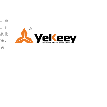
机，真
机，药
品乳化
应釜，
套设