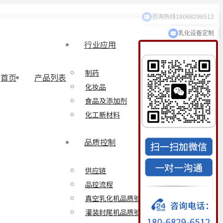
咨询热线18068296512
乳化设备定制
行业应用
制药
首页
产品列表
化妆品
食品及添加剂
化工新材料
品质控制
供应链
品控流程
真空乳化机品质验证方案
灌装封尾机品质验证方案