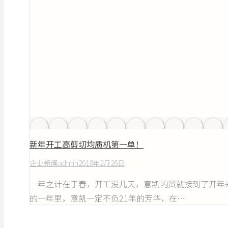
新年开工高剪切均质机第一单！
企业新闻
admin
2018年2月26日
一年之计在于春，开工没几天，意凯内贸就接到了开年
的一年里，意凯一定不负21年的芳华，在…