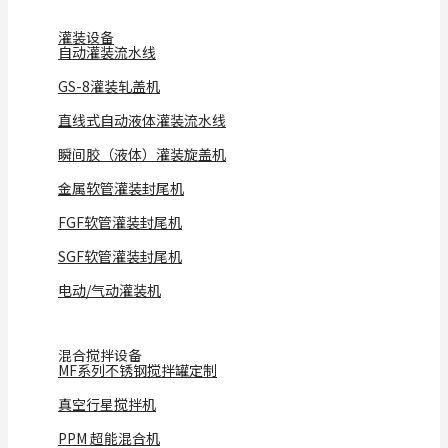
灌装设备
自动灌装流水线
GS-8灌装轧盖机
直线式自动液体灌装流水线
瞬间胶（液体）灌装旋盖机
金属软管灌装封尾机
FGF软管灌装封尾机
SGF软管灌装封尾机
电动/气动灌装机
混合搅拌设备
MF系列不锈钢搅拌罐定制
真空行星搅拌机
PPM 超能混合机