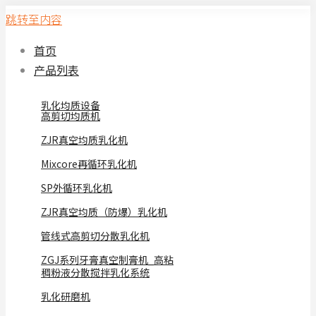
跳转至内容
首页
产品列表
乳化均质设备
高剪切均质机
ZJR真空均质乳化机
Mixcore再循环乳化机
SP外循环乳化机
ZJR真空均质（防爆）乳化机
管线式高剪切分散乳化机
ZGJ系列牙膏真空制膏机_高粘
稠粉液分散搅拌乳化系统
乳化研磨机