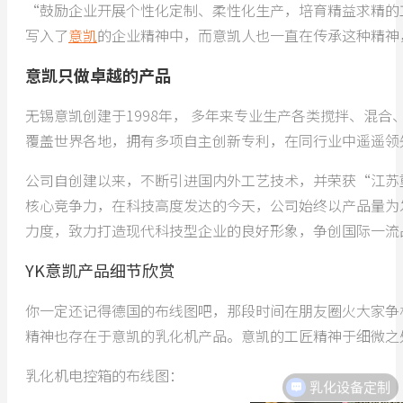
“鼓励企业开展个性化定制、柔性化生产，培育精益求精的
写入了
意凯
的企业精神中，而意凯人也一直在传承这种精神
意凯只做卓越的产品
无锡意凯创建于1998年， 多年来专业生产各类搅拌、混
覆盖世界各地，拥有多项自主创新专利，在同行业中遥遥领
公司自创建以来，不断引进国内外工艺技术，并荣获“江苏
核心竞争力，在科技高度发达的今天，公司始终以产品量为
力度，致力打造现代科技型企业的良好形象，争创国际一流
YK意凯产品细节欣赏
你一定还记得德国的布线图吧，那段时间在朋友圈火大家争
精神也存在于意凯的乳化机产品。意凯的工匠精神于细微之
乳化机电控箱的布线图：
乳化设备定制