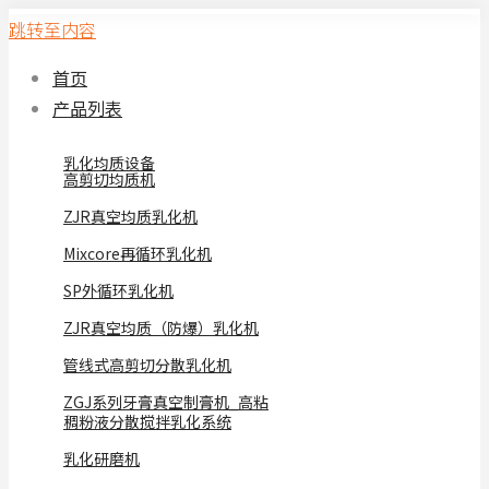
跳转至内容
首页
产品列表
乳化均质设备
高剪切均质机
ZJR真空均质乳化机
Mixcore再循环乳化机
SP外循环乳化机
ZJR真空均质（防爆）乳化机
管线式高剪切分散乳化机
ZGJ系列牙膏真空制膏机_高粘
稠粉液分散搅拌乳化系统
乳化研磨机