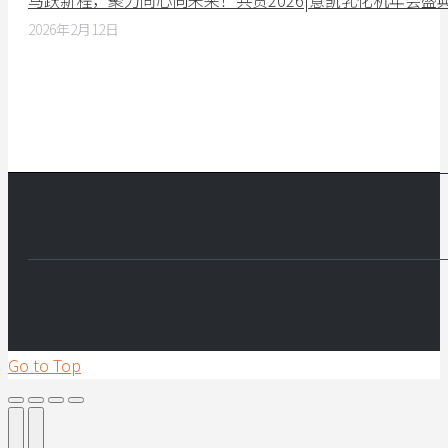
马跃新程，聚力同心向未来！共贺2026|意凯乳化机年会盛
2026年2月12日
Go to Top