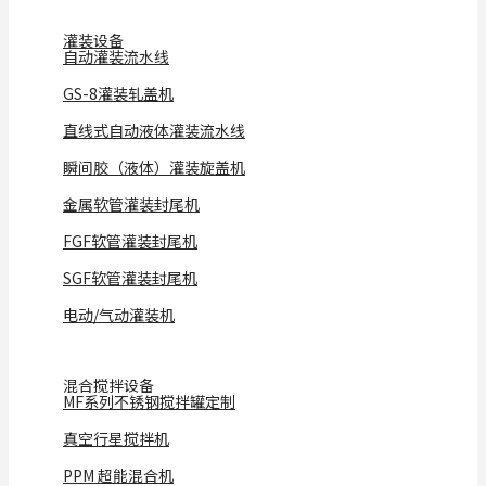
灌装设备
自动灌装流水线
GS-8灌装轧盖机
直线式自动液体灌装流水线
瞬间胶（液体）灌装旋盖机
金属软管灌装封尾机
FGF软管灌装封尾机
SGF软管灌装封尾机
电动/气动灌装机
混合搅拌设备
MF系列不锈钢搅拌罐定制
真空行星搅拌机
PPM 超能混合机