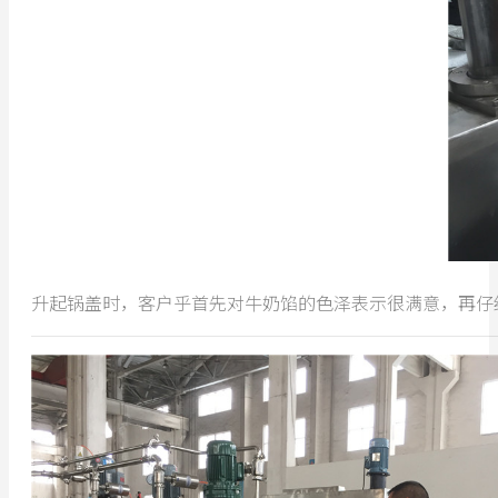
升起锅盖时，客户乎首先对牛奶馅的色泽表示很满意，再仔