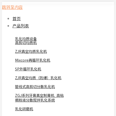
跳转至内容
首页
产品列表
乳化均质设备
高剪切均质机
ZJR真空均质乳化机
Mixcore再循环乳化机
SP外循环乳化机
ZJR真空均质（防爆）乳化机
管线式高剪切分散乳化机
ZGJ系列牙膏真空制膏机_高粘
稠粉液分散搅拌乳化系统
乳化研磨机