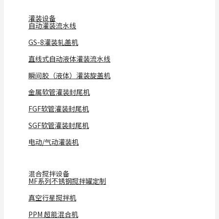
灌装设备
自动灌装流水线
GS-8灌装轧盖机
直线式自动液体灌装流水线
瞬间胶（液体）灌装旋盖机
金属软管灌装封尾机
FGF软管灌装封尾机
SGF软管灌装封尾机
电动/气动灌装机
混合搅拌设备
MF系列不锈钢搅拌罐定制
真空行星搅拌机
PPM 超能混合机