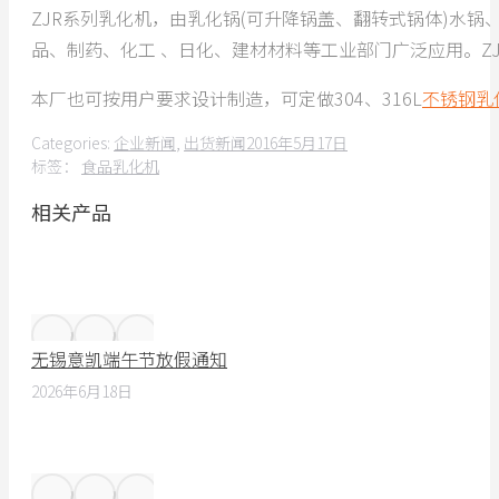
ZJR系列乳化机，由乳化锅(可升降锅盖、翻转式锅体)水
品、制药、化工 、日化、建材材料等工业部门广泛应用。Z
本厂也可按用户要求设计制造，可定做304、316L
不锈钢乳
Categories:
企业新闻
,
出货新闻
2016年5月17日
标签：
食品乳化机
相关产品
无锡意凯端午节放假通知
2026年6月18日