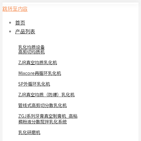
跳转至内容
首页
产品列表
乳化均质设备
高剪切均质机
ZJR真空均质乳化机
Mixcore再循环乳化机
SP外循环乳化机
ZJR真空均质（防爆）乳化机
管线式高剪切分散乳化机
ZGJ系列牙膏真空制膏机_高粘
稠粉液分散搅拌乳化系统
乳化研磨机