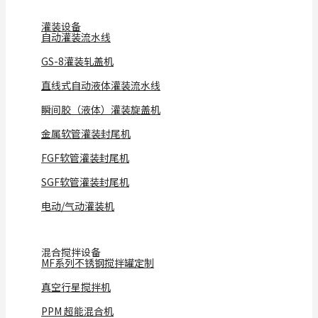
灌装设备
自动灌装流水线
GS-8灌装轧盖机
直线式自动液体灌装流水线
瞬间胶（液体）灌装旋盖机
金属软管灌装封尾机
FGF软管灌装封尾机
SGF软管灌装封尾机
电动/气动灌装机
混合搅拌设备
MF系列不锈钢搅拌罐定制
真空行星搅拌机
PPM 超能混合机