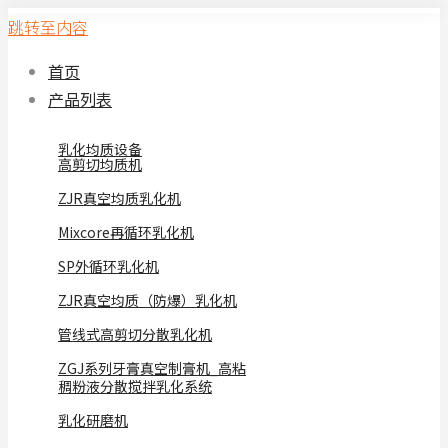
跳转至内容
首页
产品列表
乳化均质设备
高剪切均质机
ZJR真空均质乳化机
Mixcore再循环乳化机
SP外循环乳化机
ZJR真空均质（防爆）乳化机
管线式高剪切分散乳化机
ZGJ系列牙膏真空制膏机_高粘
稠粉液分散搅拌乳化系统
乳化研磨机