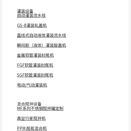
灌装设备
自动灌装流水线
GS-8灌装轧盖机
直线式自动液体灌装流水线
瞬间胶（液体）灌装旋盖机
金属软管灌装封尾机
FGF软管灌装封尾机
SGF软管灌装封尾机
电动/气动灌装机
混合搅拌设备
MF系列不锈钢搅拌罐定制
真空行星搅拌机
PPM 超能混合机