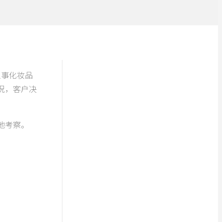
从事化妆品
况，客户决
地考察。