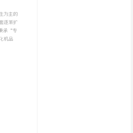
生为主的
面逐渐扩
秉承“专
化机品