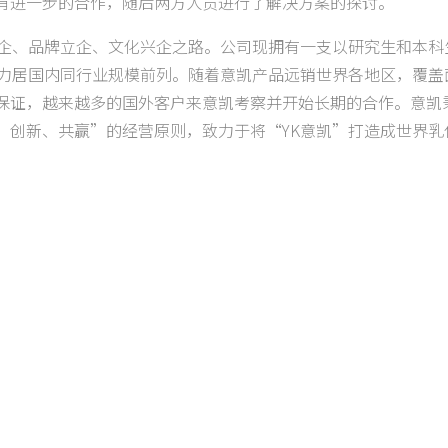
有进一步的合作，随后两方人员进行了解决方案的探讨。
强企、品牌立企、文化兴企之路。公司现拥有一支以研究生和本科
实力居国内同行业规模前列。随着意凯产品远销世界各地区，覆盖
保证，越来越多的国外客户来意凯考察并开始长期的合作。意凯
、创新、共赢”的经营原则，致力于将“YK意凯”打造成世界乳