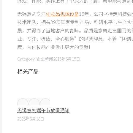
外观、性能、操作上有了个深入的了解，希望能与意凯
无锡意凯专注
化妆品机械设备
19年，公司坚持走科技
技术团队，拥有39项国家专利产品，科研水平与生产
展，并得到了当地客户的青睐。品质是意凯走出国门的
业、专注、极致、全心服务”的经营理念，本着“团结
牌，为化妆品产业做出更大的贡献！
Category:
企业新闻
2016年6月15日
相关产品
无锡意凯端午节放假通知
2026年6月18日