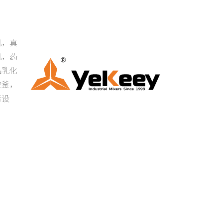
机，真
机，药
品乳化
应釜，
套设