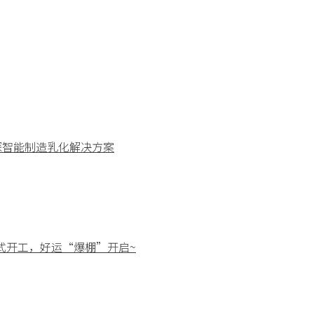
共探智能制造乳化解决方案
正式开工，好运“爆棚”开启~