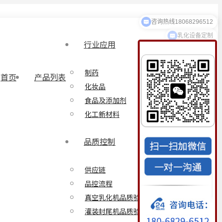
乳化设备定制
行业应用
制药
首页
产品列表
化妆品
食品及添加剂
化工新材料
品质控制
供应链
品控流程
真空乳化机品质验证方案
灌装封尾机品质验证方案