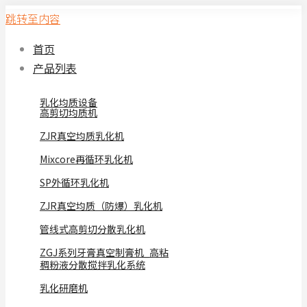
跳转至内容
首页
产品列表
乳化均质设备
高剪切均质机
ZJR真空均质乳化机
Mixcore再循环乳化机
SP外循环乳化机
ZJR真空均质（防爆）乳化机
管线式高剪切分散乳化机
ZGJ系列牙膏真空制膏机_高粘
稠粉液分散搅拌乳化系统
乳化研磨机