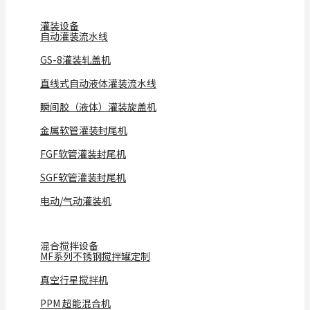
灌装设备
自动灌装流水线
GS-8灌装轧盖机
直线式自动液体灌装流水线
瞬间胶（液体）灌装旋盖机
金属软管灌装封尾机
FGF软管灌装封尾机
SGF软管灌装封尾机
电动/气动灌装机
混合搅拌设备
MF系列不锈钢搅拌罐定制
真空行星搅拌机
PPM 超能混合机